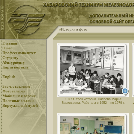
\
\
История в фото
Главная
О нас
Профессионалитет
Студенту
Абитуриенту
Карта портала
English
Заоч. отделение
Фотогалерея
Мобильная версия
1977 г. Урок истории. Фатеева Марья
Полезные ссылки
Васильевна. Работала с 1952 г. по 1979 г.
Виртуальный музей