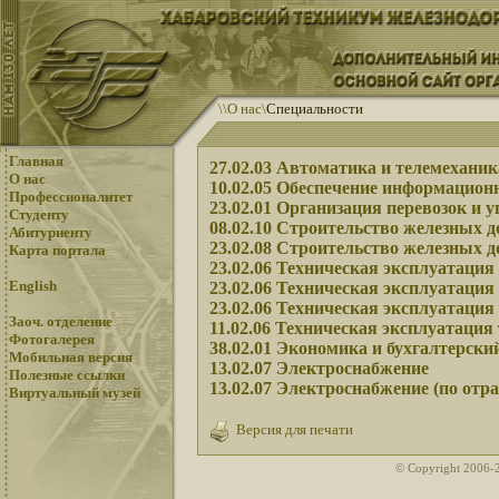
\
\
О нас
\
Специальности
Главная
27.02.03 Автоматика и телемеханик
О нас
10.02.05 Обеспечение информацион
Профессионалитет
23.02.01 Организация перевозок и у
Студенту
08.02.10 Строительство железных до
Абитуриенту
23.02.08 Строительство железных до
Карта портала
23.02.06 Техническая эксплуатация
English
23.02.06 Техническая эксплуатация
23.02.06 Техническая эксплуатация
Заоч. отделение
11.02.06 Техническая эксплуатация
Фотогалерея
38.02.01 Экономика и бухгалтерский
Мобильная версия
13.02.07 Электроснабжение
Полезные ссылки
13.02.07 Электроснабжение (по отр
Виртуальный музей
Версия для печати
© Copyright 2006-