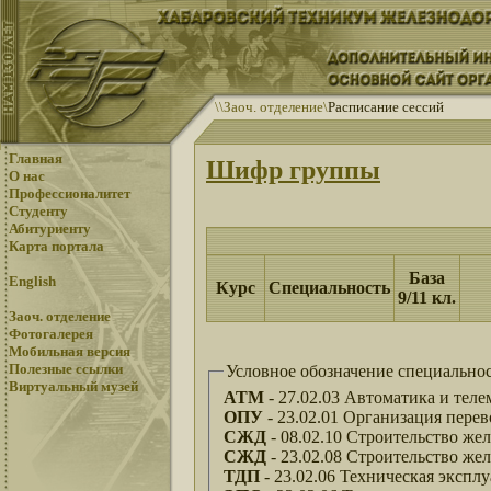
\
\
Заоч. отделение
\
Расписание сессий
Главная
Шифр группы
О нас
Профессионалитет
Студенту
Абитуриенту
Карта портала
База
English
Курс
Специальность
9/11 кл.
Заоч. отделение
Фотогалерея
Мобильная версия
Полезные ссылки
Условное обозначение специальнос
Виртуальный музей
АТМ
- 27.02.03 Автоматика и тел
ОПУ
- 23.02.01 Организация перев
СЖД
- 08.02.10 Строительство жел
СЖД
- 23.02.08 Строительство жел
ТДП
- 23.02.06 Техническая экспл