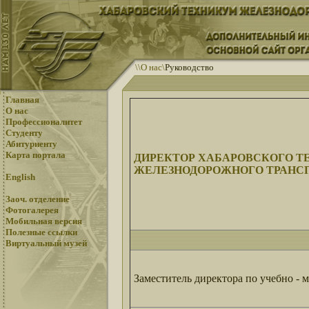
\
\
О нас
\
Руководство
Главная
О нас
Профессионалитет
Студенту
Абитуриенту
Карта портала
ДИРЕКТОР ХАБАРОВСКОГО 
ЖЕЛЕЗНОДОРОЖНОГО ТРАНС
English
Заоч. отделение
Фотогалерея
Мобильная версия
Полезные ссылки
Виртуальный музей
Заместитель директора по учебно - 