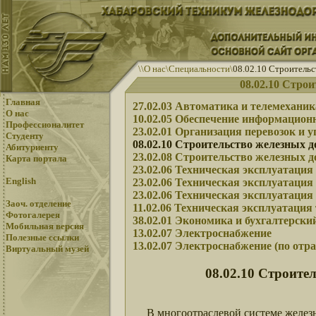
\
\
О нас
\
Специальности
\
08.02.10 Строительс
08.02.10 Строи
Главная
27.02.03 Автоматика и телемеханик
О нас
10.02.05 Обеспечение информацион
Профессионалитет
23.02.01 Организация перевозок и у
Студенту
08.02.10 Строительство железных до
Абитуриенту
23.02.08 Строительство железных до
Карта портала
23.02.06 Техническая эксплуатация
English
23.02.06 Техническая эксплуатация
23.02.06 Техническая эксплуатация
Заоч. отделение
11.02.06 Техническая эксплуатация
Фотогалерея
38.02.01 Экономика и бухгалтерский
Мобильная версия
13.02.07 Электроснабжение
Полезные ссылки
13.02.07 Электроснабжение (по отр
Виртуальный музей
08.02.10 Строител
В многоотраслевой системе железно