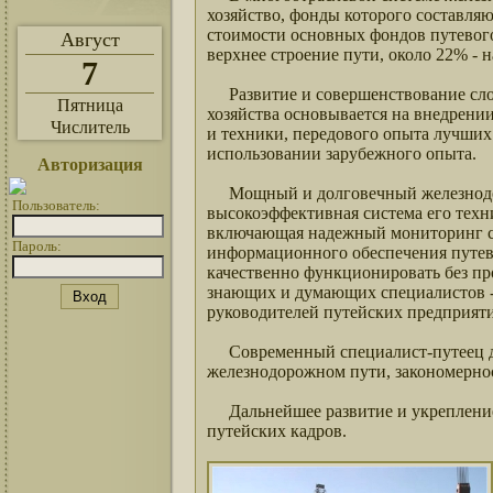
хозяйство, фонды которого составля
стоимости основных фондов путевого
Август
верхнее строение пути, около 22% - 
7
Развитие и совершенствование сл
Пятница
хозяйства основывается на внедрен
Числитель
и техники, передового опыта лучших
использовании зарубежного опыта.
Авторизация
Мощный и долговечный железнодо
Пользователь:
высокоэффективная система его техн
включающая надежный мониторинг со
Пароль:
информационного обеспечения путево
качественно функционировать без п
знающих и думающих специалистов - 
руководителей путейских предприят
Современный специалист-путеец дол
железнодорожном пути, закономернос
Дальнейшее развитие и укрепление 
путейских кадров.