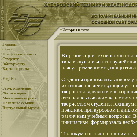
\
\
История в фото
Главная
О нас
Профессионалитет
В организации технического тво
Студенту
типа выпускника, основу действи
Абитуриенту
целеустремленность, инициатива 
Карта портала
English
Студенты принимали активное уч
изготовление действующей устан
Заоч. отделение
творчество давало очень хороши
Фотогалерея
отличались высоким качеством и
Мобильная версия
Полезные ссылки
творчеством студенты техникума
Виртуальный музей
практики, при курсовом и дипло
различным учебным вопросам. Вс
инициативы, формировало необхо
Техникум постоянно принимал уч