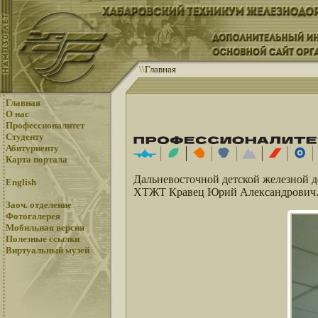
\
\
Главная
Главная
О нас
Профессионалитет
Студенту
Абитуриенту
Карта портала
Дальневосточной детской железной 
English
ХТЖТ Кравец Юрий Александрович
Заоч. отделение
Фотогалерея
Мобильная версия
Полезные ссылки
Виртуальный музей