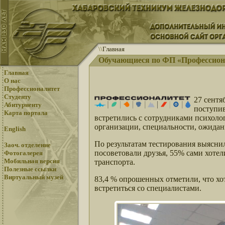
\
\
Главная
Обучающиеся по ФП «Профессиона
Главная
О нас
Профессионалитет
Студенту
27 сентя
Абитуриенту
поступи
Карта портала
встретились с сотрудниками психоло
организации, специальности, ожидан
English
По результатам тестирования выясни
Заоч. отделение
посоветовали друзья, 55% сами хоте
Фотогалерея
Мобильная версия
транспорта.
Полезные ссылки
Виртуальный музей
83,4 % опрошенных отметили, что хот
встретиться со специалистами.