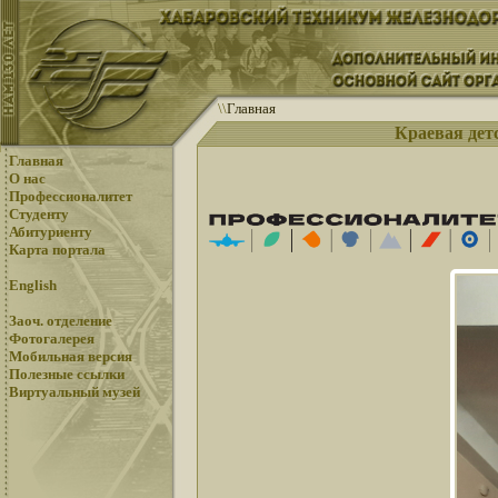
\
\
Главная
Краевая дет
Главная
О нас
Профессионалитет
Студенту
Абитуриенту
Карта портала
English
Заоч. отделение
Фотогалерея
Мобильная версия
Полезные ссылки
Виртуальный музей