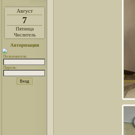
Август
7
Пятница
Числитель
Авторизация
Пользователь:
Пароль: