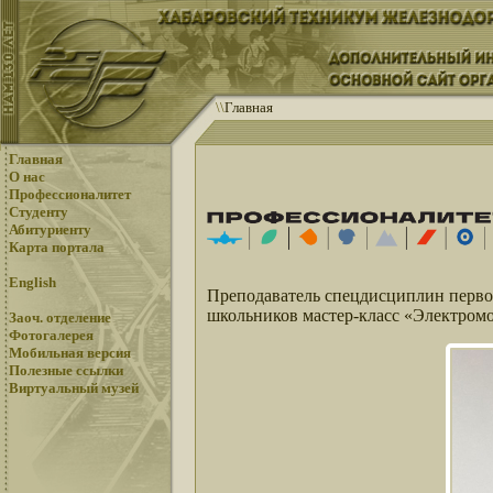
\
\
Главная
Главная
О нас
Профессионалитет
Студенту
Абитуриенту
Карта портала
English
Преподаватель спецдисциплин перво
школьников мастер-класс «Электромо
Заоч. отделение
Фотогалерея
Мобильная версия
Полезные ссылки
Виртуальный музей