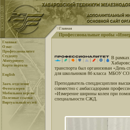
\
\
Главная
Профессиональные пробы «Измер
Главная
О нас
Профессионалитет
Студенту
В рамках
Абитуриенту
Хабаровс
Карта портала
транспорта был организован «День с
для школьников 8б класса МБОУ СОШ
English
Преподаватель спецдисциплин высш
Заоч. отделение
совместно с амбассадорами професси
Фотогалерея
Мобильная версия
«Измерение ширины колеи при помощ
Полезные ссылки
специальности СЖД.
Виртуальный музей