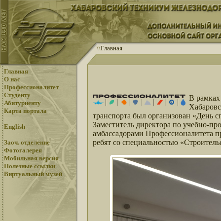
\
\
Главная
Главная
О нас
Профессионалитет
Студенту
В рамках
Абитуриенту
Хабаровс
Карта портала
транспорта был организован «День сп
Заместитель директора по учебно-пр
English
амбассадорами Профессионалитета пр
ребят со специальностью «Строительс
Заоч. отделение
Фотогалерея
Мобильная версия
Полезные ссылки
Виртуальный музей