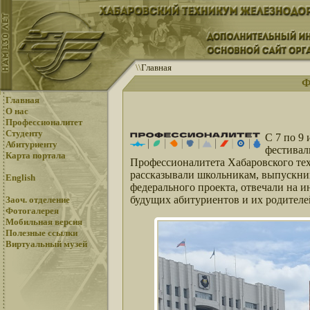
\
\
Главная
Ф
Главная
О нас
Профессионалитет
Студенту
С 7 по 9
Абитуриенту
фестивал
Карта портала
Профессионалитета Хабаровского тех
рассказывали школьникам, выпускни
English
федерального проекта, отвечали на 
будущих абитуриентов и их родителе
Заоч. отделение
Фотогалерея
Мобильная версия
Полезные ссылки
Виртуальный музей