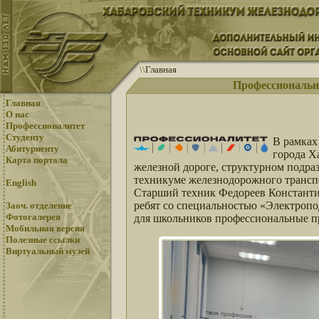
\
\
Главная
Профессиональн
Главная
О нас
Профессионалитет
Студенту
В рамках
Абитуриенту
города Х
Карта портала
железной дороге, структурном подр
техникуме железнодорожного трансп
English
Старший техник Федореев Константи
ребят со специальностью «Электропо
Заоч. отделение
Фотогалерея
для школьников профессиональные п
Мобильная версия
Полезные ссылки
Виртуальный музей