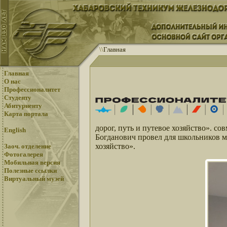
\
\
Главная
Главная
О нас
Профессионалитет
Студенту
Абитуриенту
Карта портала
дорог, путь и путевое хозяйство». 
English
Богданович провел для школьников м
хозяйство».
Заоч. отделение
Фотогалерея
Мобильная версия
Полезные ссылки
Виртуальный музей