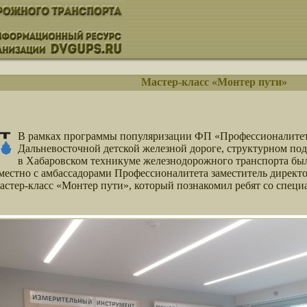
Мастер-класс «Монтер пути»
В рамках программы популяризации ФП «Профессионалитет
Дальневосточной детской железной дороге, структурном п
в Хабаровском техникуме железнодорожного транспорта бы
совместно с амбассадорами Профессионалитета заместитель дирек
астер-класс «Монтер пути», который познакомил ребят со специ