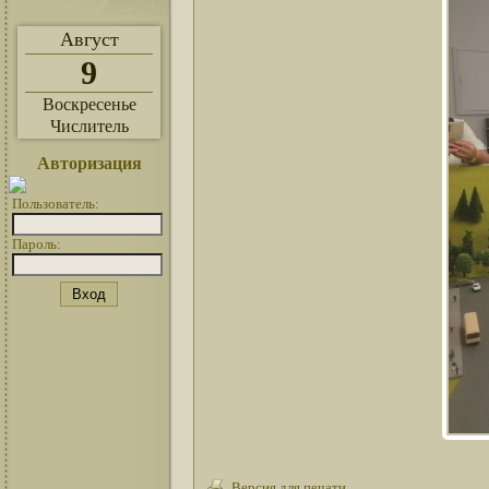
Август
9
Воскресенье
Числитель
Авторизация
Пользователь:
Пароль:
Версия для печати