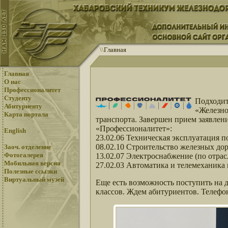
\
\
Главная
Главная
О нас
Профессионалитет
Студенту
Подходит
Абитуриенту
«Железно
Карта портала
транспорта. Завершен прием заявле
«Профессионалитет»:
English
23.02.06 Техническая эксплуатация 
08.02.10 Строительство железных доро
Заоч. отделение
Фотогалерея
13.02.07 Электроснабжение (по отрас
Мобильная версия
27.02.03 Автоматика и телемеханика
Полезные ссылки
Виртуальный музей
Еще есть возможность поступить на 
классов. Ждем абитуриентов. Телефо