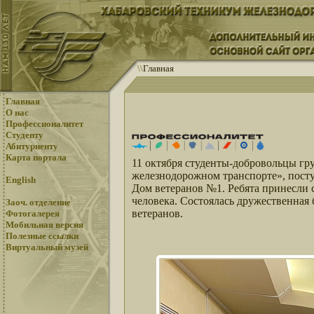
\
\
Главная
Главная
О нас
Профессионалитет
Студенту
Абитуриенту
Карта портала
11 октября студенты-добровольцы г
железнодорожном транспорте», пост
English
Дом ветеранов №1. Ребята принесли
человека. Состоялась дружественная 
Заоч. отделение
ветеранов.
Фотогалерея
Мобильная версия
Полезные ссылки
Виртуальный музей