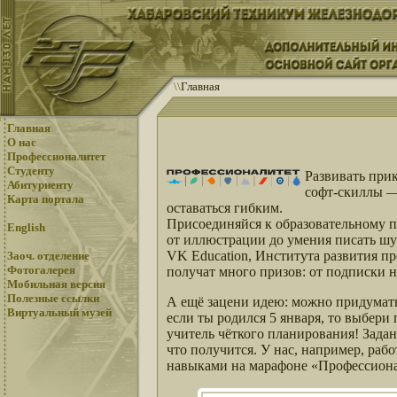
\
\
Главная
Главная
О нас
Профессионалитет
Студенту
Развивать при
Абитуриенту
софт-скиллы —
Карта портала
оставаться гибким.
Присоединяйся к образовательному п
English
от иллюстрации до умения писать шутк
VK Education, Института развития п
Заоч. отделение
Фотогалерея
получат много призов: от подписки
Мобильная версия
Полезные ссылки
А ещё зацени идею: можно придумать
Виртуальный музей
если ты родился 5 января, то выбери
учитель чёткого планирования! Задан
что получится. У нас, например, раб
навыками на марафоне «Профессионал