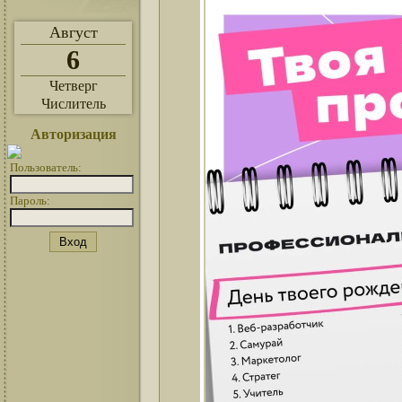
Август
6
Четверг
Числитель
Авторизация
Пользователь:
Пароль: