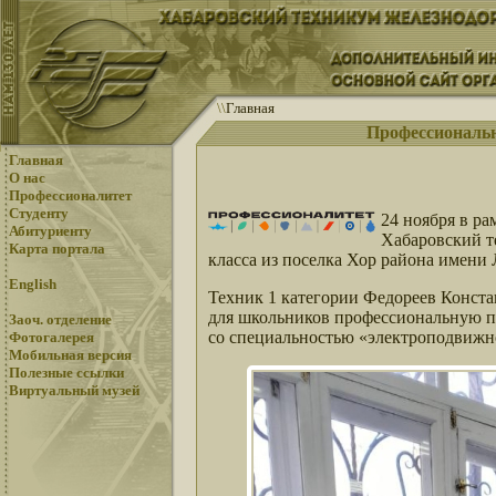
\
\
Главная
Профессиональн
Главная
О нас
Профессионалитет
Студенту
24 ноября в р
Абитуриенту
Хабаровский т
Карта портала
класса из поселка Хор района имени 
English
Техник 1 категории Федореев Конста
для школьников профессиональную пр
Заоч. отделение
со специальностью «электроподвижн
Фотогалерея
Мобильная версия
Полезные ссылки
Виртуальный музей