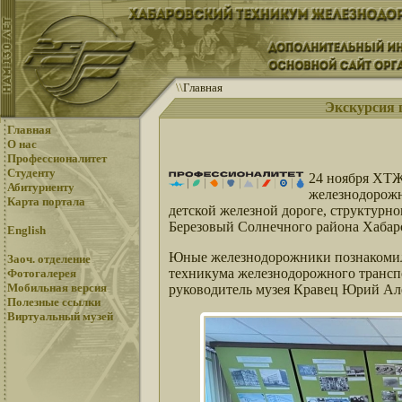
\
\
Главная
Экскурсия 
Главная
О нас
Профессионалитет
Студенту
24 ноября ХТЖТ
Абитуриенту
железнодорожн
Карта портала
детской железной дороге, структур
Березовый Солнечного района Хабаро
English
Юные железнодорожники познакомили
Заоч. отделение
техникума железнодорожного трансп
Фотогалерея
Мобильная версия
руководитель музея Кравец Юрий Ал
Полезные ссылки
Виртуальный музей