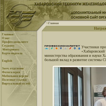
\
\
Главная
Награж
Главная
О нас
Профессионалитет
Студенту
Участники пр
Абитуриенту
«Хабаровский 
Карта портала
министерства образования и науки Ха
большой вклад в развитие системы С
English
Заоч. отделение
Фотогалерея
Мобильная версия
Полезные ссылки
Виртуальный музей