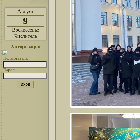
Август
9
Воскресенье
Числитель
Авторизация
Пользователь:
Пароль: