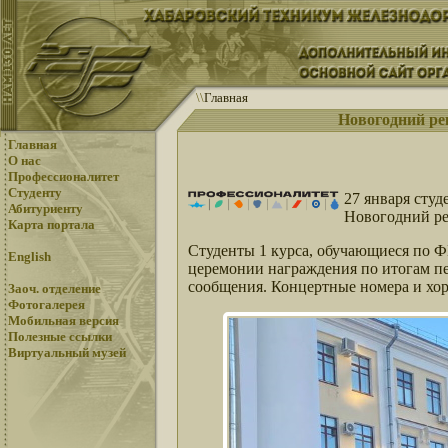
\
\
Главная
Новогодний ре
Главная
О нас
Профессионалитет
Студенту
27 января сту
Абитуриенту
Новогодний ре
Карта портала
Студенты 1 курса, обучающиеся по 
English
церемонии награждения по итогам пе
сообщения. Концертные номера и хор
Заоч. отделение
Фотогалерея
Мобильная версия
Полезные ссылки
Виртуальный музей