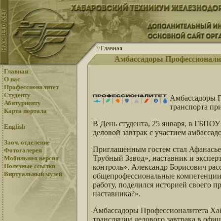
\
\
Главная
Амбассадоры Профессионали
Главная
О нас
Профессионалитет
Студенту
Амбассадоры П
Абитуриенту
транспорта пр
Карта портала
В День студента, 25 января, в ГБПО
English
деловой завтрак с участием амбасс
Заоч. отделение
Приглашенным гостем стал Афанасьев
Фотогалерея
Трубный Завод», наставник и экспе
Мобильная версия
Полезные ссылки
контроль». Александр Борисович рас
Виртуальный музей
общепрофессиональные компетенции 
работу, поделился историей своего п
наставника?».
Амбассадоры Профессионалитета Хаб
трансляции делового завтрака в офи