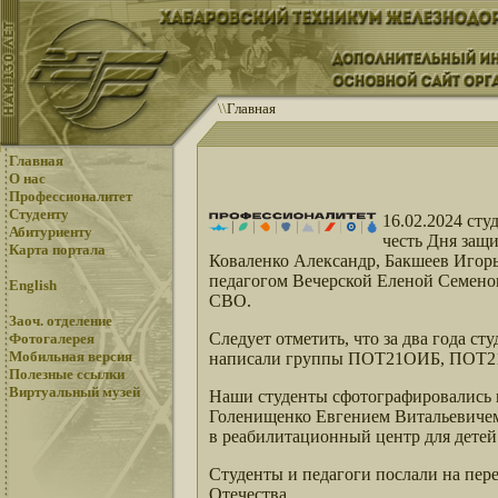
\
\
Главная
Главная
О нас
Профессионалитет
Студенту
16.02.2024 ст
Абитуриенту
честь Дня защ
Карта портала
Коваленко Александр, Бакшеев Иго
педагогом Вечерской Еленой Семенов
English
СВО.
Заоч. отделение
Следует отметить, что за два года ст
Фотогалерея
Мобильная версия
написали группы ПОТ21ОИБ, ПОТ
Полезные ссылки
Виртуальный музей
Наши студенты сфотографировались в
Голенищенко Евгением Витальевичем
в реабилитационный центр для дете
Студенты и педагоги послали на пер
Отечества.