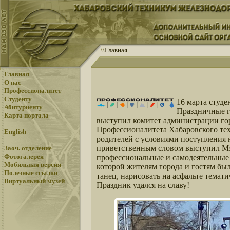
\
\
Главная
Главная
О нас
Профессионалитет
Студенту
16 марта студ
Абитуриенту
Праздничные г
Карта портала
выступил комитет администрации го
Профессионалитета Хабаровского те
English
родителей с условиями поступления
приветственным словом выступил Мэр
Заоч. отделение
Фотогалерея
профессиональные и самодеятельные 
Мобильная версия
которой жителям города и гостям бы
Полезные ссылки
танец, нарисовать на асфальте темат
Виртуальный музей
Праздник удался на славу!