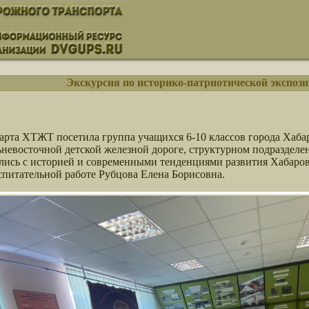
Экскурсия по историко-патриотической экспо
арта ХТЖТ посетила группа учащихся 6-10 классов города Хаб
ьневосточной детской железной дороге, структурном подразд
сь с историей и современными тенденциями развития Хабаров
спитательной работе Рубцова Елена Борисовна.