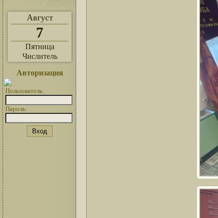
Август
7
Пятница
Числитель
Авторизация
Пользователь:
Пароль: