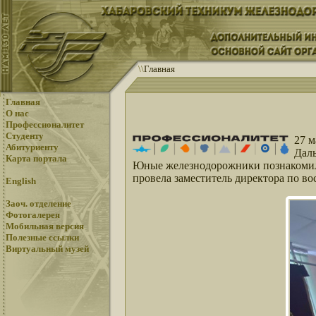
\
\
Главная
Главная
О нас
Профессионалитет
Студенту
27 м
Абитуриенту
Дал
Карта портала
Юные железнодорожники познакомили
провела заместитель директора по во
English
Заоч. отделение
Фотогалерея
Мобильная версия
Полезные ссылки
Виртуальный музей