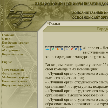
\
\
Главная
Город
Главная
О нас
Профессионалитет
Студенту
«1 апреля – Де
Абитуриенту
выступление к
Карта портала
этапе городского конкурса студентк
English
Во втором этапе приняли участие 22
свои команды в 4х номинациях:
Заоч. отделение
- «Лучший орган студенческого само
Фотогалерея
Мобильная версия
высшего образования»;
Полезные ссылки
- «Лучший орган студенческого само
Виртуальный музей
организаций и структурных подразде
- «Лучший орган студенческого само
организаций высшего образования»;
- «Лучший орган студенческого сам
образовательных организаций и стр