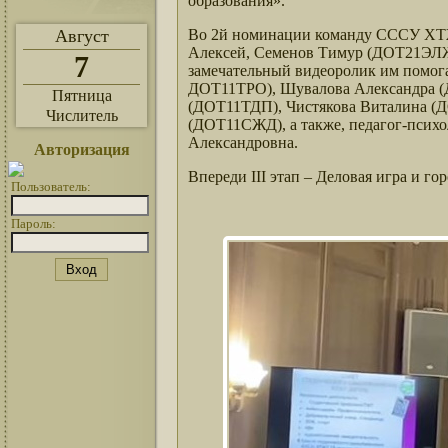
образования».
Август
Во 2й номинации команду СССУ ХТЖ
Алексей, Семенов Тимур (ДОТ21ЭЛЖ
7
замечательный видеоролик им помог
ДОТ11ТРО), Шувалова Александра 
Пятница
(ДОТ11ТДП), Чистякова Виталина (
Числитель
(ДОТ11СЖД), а также, педагог-психо
Александровна.
Авторизация
Впереди III этап – Деловая игра и го
Пользователь:
Пароль: