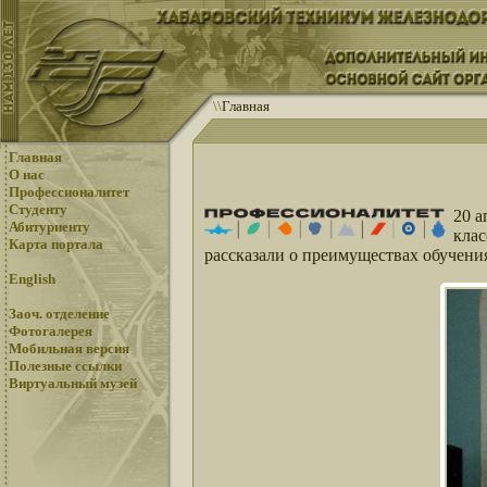
\
\
Главная
Главная
О нас
Профессионалитет
Студенту
20 а
Абитуриенту
клас
Карта портала
рассказали о преимуществах обучен
English
Заоч. отделение
Фотогалерея
Мобильная версия
Полезные ссылки
Виртуальный музей