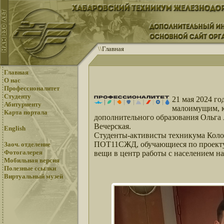
\
\
Главная
Главная
О нас
Профессионалитет
Студенту
21 мая 2024 го
Абитуриенту
малоимущим, к
Карта портала
дополнительного образования Ольга
Вечерская.
English
Студенты-активисты техникума Коло
ПОТ11СЖД, обучающиеся по проекту 
Заоч. отделение
Фотогалерея
вещи в центр работы с населением на
Мобильная версия
Полезные ссылки
Виртуальный музей