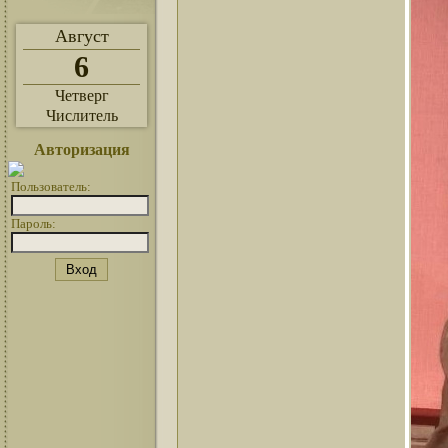
Август
6
Четверг
Числитель
Авторизация
Пользователь:
Пароль: