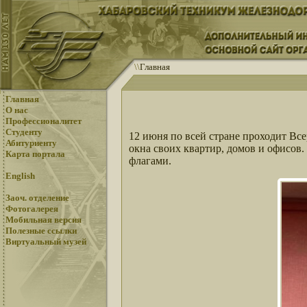
\
\
Главная
Главная
О нас
Профессионалитет
Студенту
12 июня по всей стране проходит Вс
Абитуриенту
окна своих квартир, домов и офисо
Карта портала
флагами.
English
Заоч. отделение
Фотогалерея
Мобильная версия
Полезные ссылки
Виртуальный музей