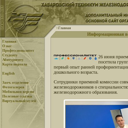
\
\
Главная
Информационная вс
Главная
О нас
Профессионалитет
Студенту
26 июня прием
Абитуриенту
посетила груп
Карта портала
первый опыт ранней профориентации
дошкольного возраста.
English
Сотрудники приемной комиссии совме
Заоч. отделение
железнодорожников о специальностя
Фотогалерея
Мобильная версия
железнодорожного образования.
Полезные ссылки
Виртуальный музей