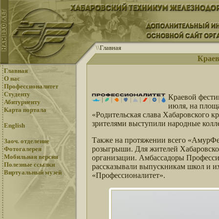
\
\
Главная
Краев
Главная
О нас
Профессионалитет
Студенту
Краевой фести
Абитуриенту
июля, на площ
Карта портала
«Родительская слава Хабаровского к
зрителями выступили народные колле
English
Также на протяжении всего «АмурФес
Заоч. отделение
розыгрыши. Для жителей Хабаровског
Фотогалерея
Мобильная версия
организации. Амбассадоры Професси
Полезные ссылки
рассказывали выпускникам школ и и
Виртуальный музей
«Профессионалитет».