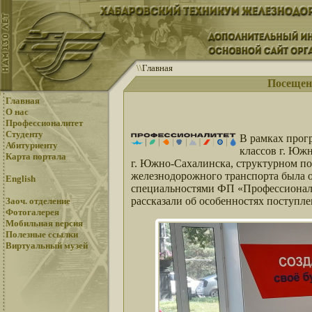
\
\
Главная
Посещен
Главная
О нас
Профессионалитет
Студенту
В рамках прог
Абитуриенту
классов г. Юж
Карта портала
г. Южно-Сахалинска, структурном 
железнодорожного транспорта была 
English
специальностями ФП «Профессионал
рассказали об особенностях поступл
Заоч. отделение
Фотогалерея
Мобильная версия
Полезные ссылки
Виртуальный музей