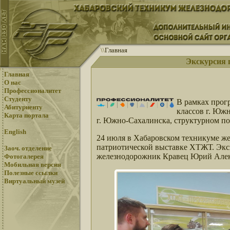
\
\
Главная
Экскурсия 
Главная
О нас
Профессионалитет
Студенту
В рамках прог
Абитуриенту
классов г. Юж
Карта портала
г. Южно-Сахалинска, структурном 
English
24 июля в Хабаровском техникуме же
патриотической выставке ХТЖТ. Экс
Заоч. отделение
железнодорожник Кравец Юрий Алек
Фотогалерея
Мобильная версия
Полезные ссылки
Виртуальный музей