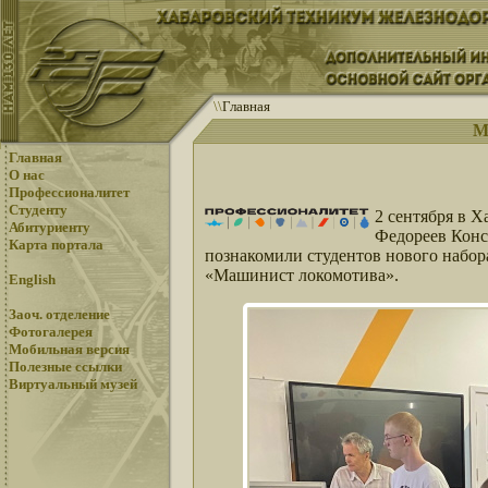
\
\
Главная
М
Главная
О нас
Профессионалитет
Студенту
2 сентября в 
Абитуриенту
Федореев Конс
Карта портала
познакомили студентов нового набор
«Машинист локомотива».
English
Заоч. отделение
Фотогалерея
Мобильная версия
Полезные ссылки
Виртуальный музей