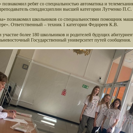
 познакомил ребят со специальностью автоматика и телемехани
 преподаватель спецдисциплин высшей категории Лутченко П.С.
ва» познакомил школьников со специальностями помощник маши
ре». Ответственный – техник 1 категории Федореев К.В.
 участие более 180 школьников и родителей будущих абитуриент
льневосточный Государственный университет путей сообщения.