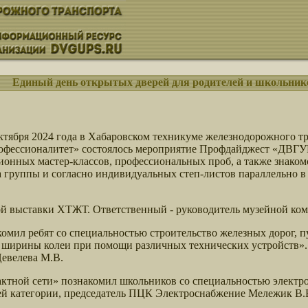
Единый день открытых дверей для родителей и школьник
ктября 2024 года в Хабаровском техникуме железнодорожного т
офессионалитет» состоялось мероприятие Профдайджест «ДВГ
ионных мастер-классов, профессиональных проб, а также знак
 группы и согласно индивидуальных степ-листов параллельно 
ой выставки ХТЖТ. Ответственный - руководитель музейной ко
омил ребят со специальностью строительство железных дорог, п
 ширины колеи при помощи различных технических устройств»
евелева М.В.
актной сети» познакомил школьников со специальностью элект
й категории, председатель ПЦК Электроснабжение Мележик В.