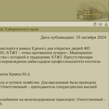
ов Хабаровского края
Дата публикации:
19 октября 2024
ранспорта в рамках Единого дня открытых дверей ФП
УПС-ХТЖТ – точка притяжения лучших». Мероприятие
омства с историей и традициями ХТЖТ. Присутствующие
в сопровождении амбассадоров профессионалитета посетили
мнаты Кравец Ю.А
уть и путевое хозяйство. Для школьников была проведена
. Ответственный – преподаватель спецдисциплин высшей
роснабжение на железнодорожном транспорте. Ответственный –
В.