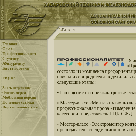
\
\
Главная
Главная
О нас
Профессионалитет
Студенту
19 о
Абитуриенту
«Пр
Карта портала
состояло из комплекса профориентац
школьники и родители поделились на
English
следующие этапы:
Заоч. отделение
• Посещение историко-патриотическ
Фотогалерея
Мобильная версия
Полезные ссылки
• Мастер-класс «Монтер пути» познак
Виртуальный музей
профессиональная проба «Измерение
категории, председатель ПЦК СЖД Ц
• Мастер-класс «Электромонтер конт
преподаватель спецдисциплин высше