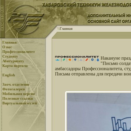
\
\
Главная
Главная
О нас
Профессионалитет
Студенту
Накануне праз
Абитуриенту
"Письмо солда
Карта портала
амбассадоры Профессионалитета, сту
Письма отправлены для передачи в
English
Заоч. отделение
Фотогалерея
Мобильная версия
Полезные ссылки
Виртуальный музей