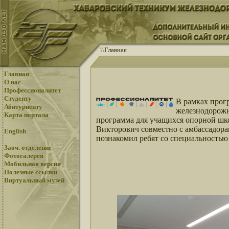
\
\
Главная
Главная
О нас
Профессионалитет
Студенту
В рамках прог
Абитуриенту
железнодорожн
Карта портала
программа для учащихся опорной шк
Викторович совместно с амбассадора
English
познакомил ребят со специальностью 
Заоч. отделение
Фотогалерея
Мобильная версия
Полезные ссылки
Виртуальный музей