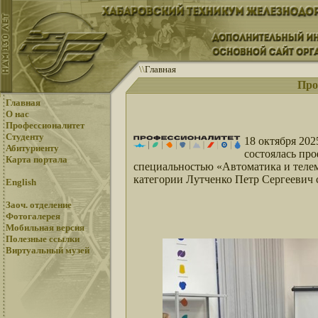
\
\
Главная
Про
Главная
О нас
Профессионалитет
Студенту
18 октября 20
Абитуриенту
состоялась про
Карта портала
специальностью «Автоматика и теле
категории Лутченко Петр Сергеевич 
English
Заоч. отделение
Фотогалерея
Мобильная версия
Полезные ссылки
Виртуальный музей