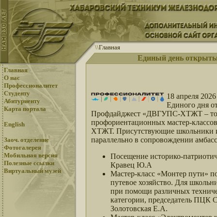
\
\
Главная
Единый день открытых
Главная
О нас
Профессионалитет
Студенту
18 апреля 202
Абитуриенту
Единого дня о
Карта портала
Профдайджест «ДВГУПС-ХТЖТ – точк
профориентационных мастер-классов,
English
ХТЖТ. Присутствующие школьники и 
параллельно в сопровождении амбас
Заоч. отделение
Фотогалерея
Мобильная версия
Посещение историко-патриотич
Полезные ссылки
Кравец Ю.А
Виртуальный музей
Мастер-класс «Монтер пути» по
путевое хозяйство. Для школь
при помощи различных техниче
категории, председатель ПЦК 
Золотовская Е.А.