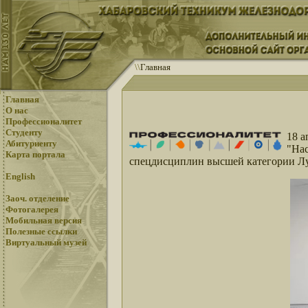
\
\
Главная
Главная
О нас
Профессионалитет
Студенту
18 а
Абитуриенту
"Нас
Карта портала
спецдисциплин высшей категории Лу
English
Заоч. отделение
Фотогалерея
Мобильная версия
Полезные ссылки
Виртуальный музей