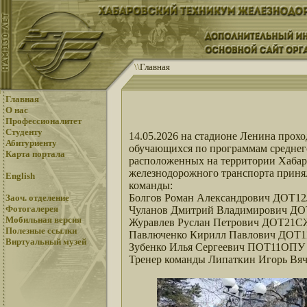
\
\
Главная
Главная
О нас
Профессионалитет
Студенту
14.05.2026 на стадионе Ленина прох
Абитуриенту
обучающихся по программам среднег
Карта портала
расположенных на территории Хабаро
железнодорожного транспорта приняла
English
команды:
Болгов Роман Александрович ДОТ1
Заоч. отделение
Фотогалерея
Чуланов Дмитрий Владимирович Д
Мобильная версия
Журавлев Руслан Петрович ДОТ21
Полезные ссылки
Павлюченко Кирилл Павлович ДОТ
Виртуальный музей
Зубенко Илья Сергеевич ПОТ11ОПУ
Тренер команды Липаткин Игорь Вя