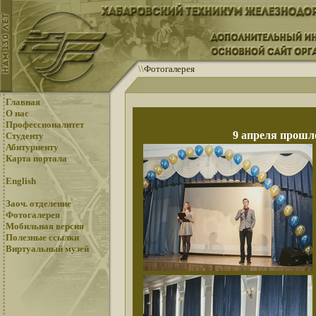
\
\
Фотогалерея
Главная
О нас
Профессионалитет
9 апреля прошл
Студенту
Абитуриенту
Карта портала
English
Заоч. отделение
Фотогалерея
Мобильная версия
Полезные ссылки
Виртуальный музей