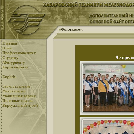
\
\
Фотогалерея
Главная
О нас
Профессионалитет
9 апрел
Студенту
Абитуриенту
Карта портала
English
Заоч. отделение
Фотогалерея
Мобильная версия
Полезные ссылки
Виртуальный музей