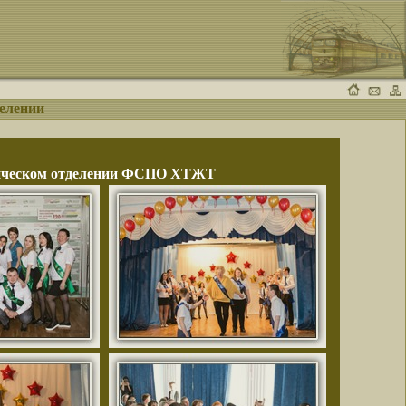
делении
аническом отделении ФСПО ХТЖТ