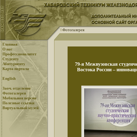
\
\
Фотогалерея
Главная
О нас
Профессионалитет
Студенту
Абитуриенту
79-я Межвузовская студенч
Карта портала
Востока России – инновац
English
Заоч. отделение
Фотогалерея
Мобильная версия
Полезные ссылки
Виртуальный музей